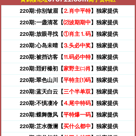
220期:你别皱眉【
⒉肖中平特
】独家提供
220期:一盏清茗【
⑵波期期中
】独家提供
220期:放眼寻找【
①肖主⒈码
】独家提供
220期:心岛未晴【
⒊头必中奖
】独家提供
220期:被挡访客【
⒒码必中特
】独家提供
220期:臸釪樶初【
家野主㈡肖
】独家提供
220期:翠色山川【
平特主⑴码
】独家提供
220期:蓝天白云【
三个半单双
】独家提供
220期:不惧凄冷【
⒋尾中特码
】独家提供
220期:蝶舞微风【
平特爆一码
】独家提供
220期:芷水微澜【
买什么都中
】独家提供