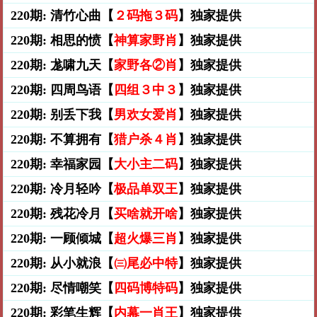
220期:
清竹心曲【
２码拖３码
】独家提供
220期:
相思的愤【
神算家野肖
】独家提供
220期:
尨啸九天【
家野各②肖
】独家提供
220期:
四周鸟语【
四组３中３
】独家提供
220期:
别丢下我【
男欢女爱肖
】独家提供
220期:
不算拥有【
猎户杀４肖
】独家提供
220期:
幸福家园【
大小主二码
】独家提供
220期:
冷月轻吟【
极品单双王
】独家提供
220期:
残花冷月【
买啥就开啥
】独家提供
220期:
一顾倾城【
超火爆三肖
】独家提供
220期:
从小就浪【
㈢尾必中特
】独家提供
220期:
尽情嘲笑【
四码博特码
】独家提供
220期:
彩笔生辉【
内幕一肖王
】独家提供