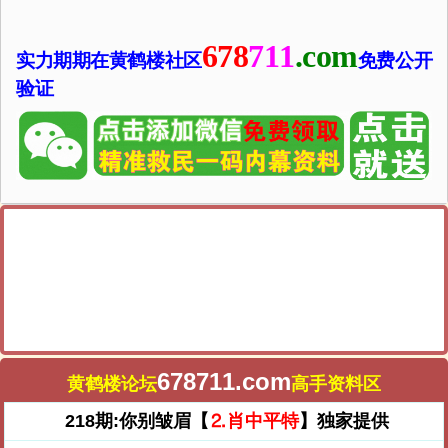
678
711
.com
实力期期在黄鹤楼社区
免费公开
验证
678711.com
黄鹤楼论坛
高手资料区
218期:你别皱眉【
⒉肖中平特
】独家提供