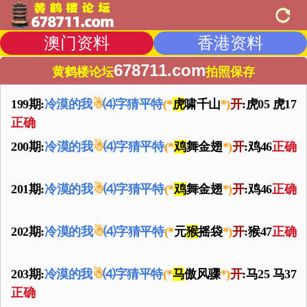
澳门资料
香港资料
678711.com
黄鹤楼论坛
拍照保存
199期:
冷漠的我
☃
⑷字猜平特
(*
虎
啸千山
*)
开
:虎05 虎17
正确
200期:
冷漠的我
☃
⑷字猜平特
(*
鸡
舞金翅
*)
开
:鸡46
正确
201期:
冷漠的我
☃
⑷字猜平特
(*
鸡
舞金翅
*)
开
:鸡46
正确
202期:
冷漠的我
☃
⑷字猜平特
(*
元
猴
摇袋
*)
开
:猴47
正确
203期:
冷漠的我
☃
⑷字猜平特
(*
马
傲风骤
*)
开
:马25 马37
正确